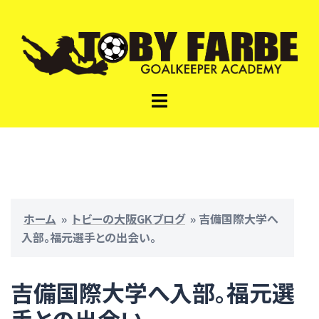
コ
ン
テ
ン
ツ
ト
へ
グ
ス
ル
キ
メ
ッ
ニ
プ
ュ
ー
ホーム
»
トビーの大阪GKブログ
»
吉備国際大学へ
入部。福元選手との出会い。
吉備国際大学へ入部。福元選