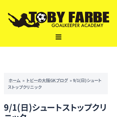
コ
ン
テ
ン
ツ
ト
へ
グ
ス
ル
キ
メ
ッ
ニ
プ
ュ
ー
ホーム
»
トビーの大阪GKブログ
»
9/1(日)シュート
ストップクリニック
9/1(日)シュートストップクリ