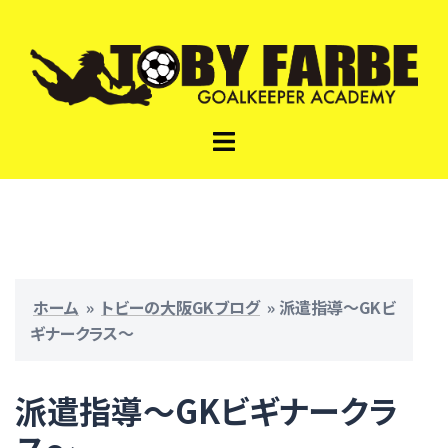
コ
ン
テ
ン
ツ
ト
へ
グ
ス
ル
キ
メ
ッ
ニ
プ
ュ
ー
ホーム
»
トビーの大阪GKブログ
»
派遣指導〜GKビ
ギナークラス〜
派遣指導〜GKビギナークラ