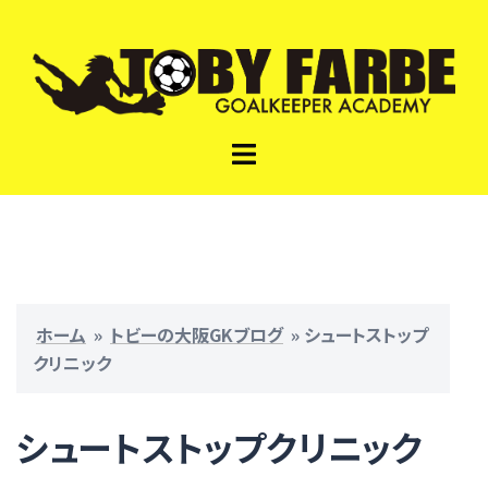
コ
ン
テ
ン
ツ
ト
へ
グ
ス
ル
キ
メ
ッ
ニ
プ
ュ
ー
ホーム
»
トビーの大阪GKブログ
»
シュートストップ
クリニック
シュートストップクリニック